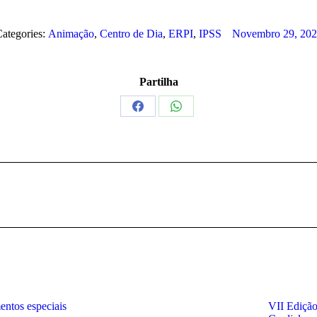
ategories:
Animação
,
Centro de Dia
,
ERPI
,
IPSS
Novembro 29, 202
Partilha
Share
Share
on
on
Facebook
WhatsApp
Next
post:
entos especiais
VII Edição