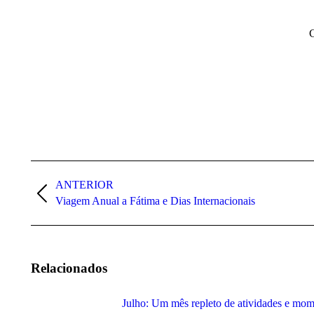
C
Post
navigation
ANTERIOR
Previous
Viagem Anual a Fátima e Dias Internacionais
post:
Relacionados
Julho: Um mês repleto de atividades e mom