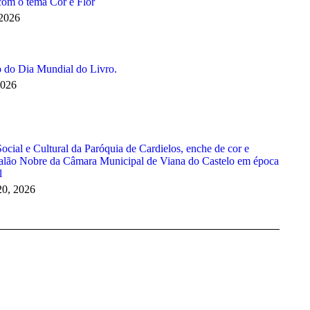
com o tema Cor e Flor
 2026
 do Dia Mundial do Livro.
2026
ocial e Cultural da Paróquia de Cardielos, enche de cor e
Salão Nobre da Câmara Municipal de Viana do Castelo em época
l
20, 2026