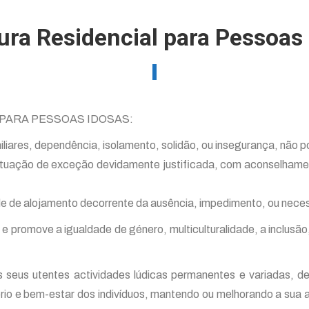
ura Residencial para Pessoas
L PARA PESSOAS IDOSAS:
liares, dependência, isolamento, solidão, ou insegurança, não 
 situação de exceção devidamente justificada, com aconselhame
 de alojamento decorrente da ausência, impedimento, ou neces
e promove a igualdade de género, multiculturalidade, a inclusão,
s seus utentes actividades lúdicas permanentes e variadas, 
íbrio e bem-estar dos indivíduos, mantendo ou melhorando a su