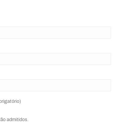
brigatório)
rão admitidos.