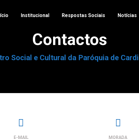
nício
Institucional
Respostas Sociais
Notícias
Contactos
ro Social e Cultural da Paróquia de Card
E-MAIL
MORADA