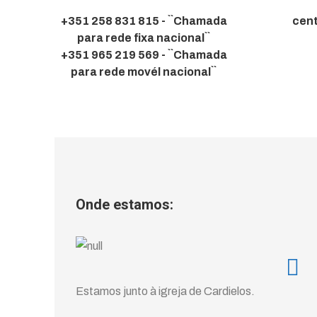
+351 258 831 815 - ``Chamada
cen
para rede fixa nacional``
+351 965 219 569 - ``Chamada
para rede movél nacional``
Onde estamos:
Estamos junto à igreja de Cardielos.