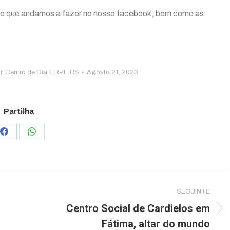
lo que andamos a fazer no nosso facebook, bem como as
r
,
Centro de Dia
,
ERPI
,
IRS
Agosto 21, 2023
Partilha
Share
Share
on
on
Facebook
WhatsApp
SEGUINTE
Centro Social de Cardielos em
Next
Fátima, altar do mundo
post: