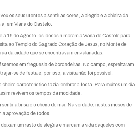
vou os seus utentes a sentir as cores, a alegria e a chieira da
ia, em Viana do Castelo.
e a 16 de Agosto, os idosos rumaram a Viana do Castelo para
isita ao Templo do Sagrado Coração de Jesus, no Monte de
s rua da cidade que se encontravam engalanadas.
stivéssemos em freguesia de bordadeiras. No campo, espreitaram
ar-se de festa e, por isso, a visita não foi possível.
o cheiro característico fazia lembrar a festa. Para muitos um dia
 e assim revivem os tempos da mocidade.
sentir a brisa e o cheiro do mar. Na verdade, nestes meses de
m a aprovação de todos.
s deixam um rasto de alegria e marcam a vida daqueles com