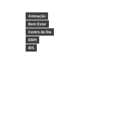
Animação
Bem Estar
Centro de Dia
ERPI
IRS