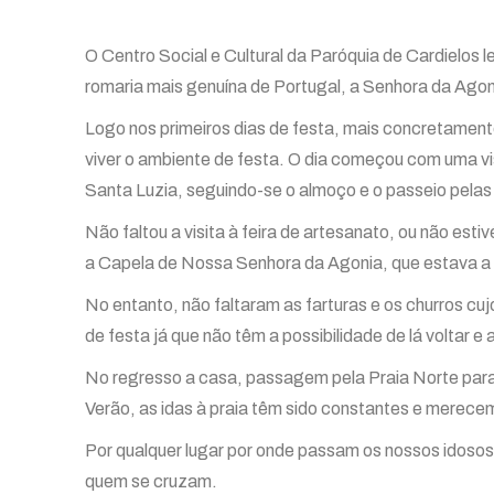
O Centro Social e Cultural da Paróquia de Cardielos le
romaria mais genuína de Portugal, a Senhora da Agon
Logo nos primeiros dias de festa, mais concretament
viver o ambiente de festa. O dia começou com uma v
Santa Luzia, seguindo-se o almoço e o passeio pela
Não faltou a visita à feira de artesanato, ou não e
a Capela de Nossa Senhora da Agonia, que estava a traj
No entanto, não faltaram as farturas e os churros cuj
de festa já que não têm a possibilidade de lá voltar
No regresso a casa, passagem pela Praia Norte para 
Verão, as idas à praia têm sido constantes e merece
Por qualquer lugar por onde passam os nossos idoso
quem se cruzam.