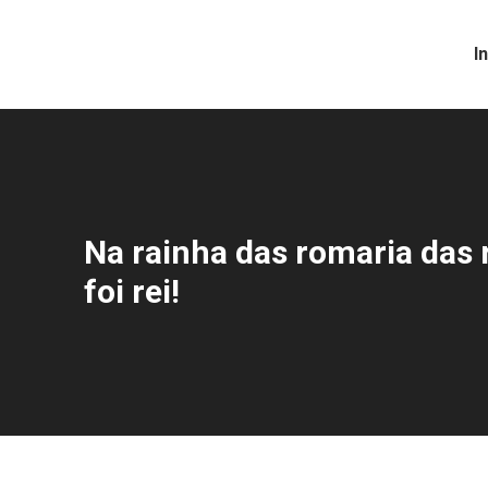
I
Na rainha das romaria das 
You are here:
foi rei!