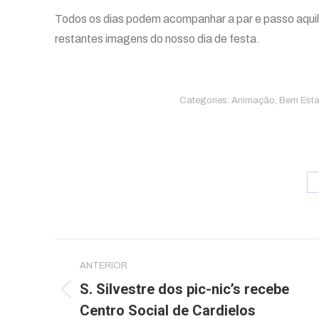
Todos os dias podem acompanhar a par e passo aqui
restantes imagens do nosso dia de festa.
Categories:
Animação
,
Bem Esta
Post
ANTERIOR
navigation
S. Silvestre dos pic-nic’s recebe
Previous
Centro Social de Cardielos
post: