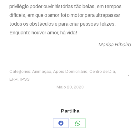
privilégio poder ouvir histórias tão belas, em tempos
difíceis, em que o amor foi o motor para ultrapassar
todos os obstáculos e para criar pessoas felizes.
Enquanto houver amor, há vida!
Marisa Ribeiro
Categories:
Animação
,
Apoio Domiciliário
,
Centro de Dia
,
ERPI
,
IPSS
Maio 23, 2023
Partilha
Share
Share
on
on