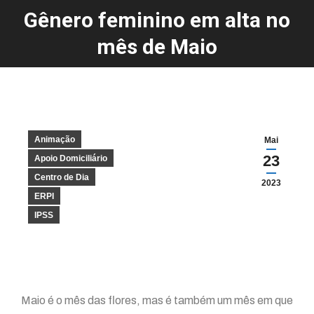
Gênero feminino em alta no
You are here:
mês de Maio
Animação
Mai
23
Apoio Domiciliário
Centro de Dia
2023
ERPI
IPSS
Maio é o mês das flores, mas é também um mês em que