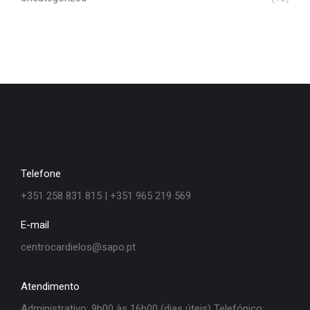
Telefone
+351 258 831 815 | +351 965 219 569
E-mail
centrocardielos@sapo.pt
Atendimento
Administrativo: 9h00 às 16h00 (dias úteis) Telefónico: