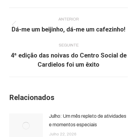
Facebook
WhatsApp
Post
ANTERIOR
navigation
Dá-me um beijinho, dá-me um cafezinho!
Previous
post:
SEGUINTE
4ª edição das noivas do Centro Social de
Next
Cardielos foi um êxito
post:
Relacionados
Julho: Um mês repleto de atividades
e momentos especiais
Julho 22, 2026