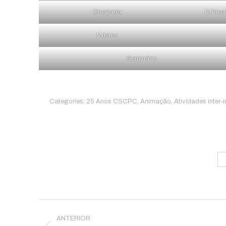
Chegada
D.Pied
Músico
Seminário
Categories:
25 Anos CSCPC
,
Animação
,
Atividades inter-i
Post
ANTERIOR