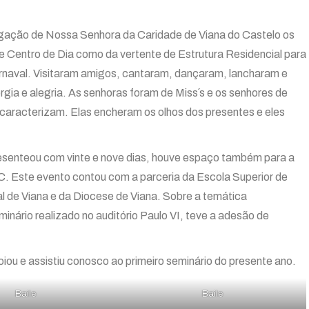
egação de Nossa Senhora da Caridade de Viana do Castelo os
de Centro de Dia como da vertente de Estrutura Residencial para
arnaval. Visitaram amigos, cantaram, dançaram, lancharam e
gia e alegria. As senhoras foram de Miss´s e os senhores de
 caracterizam. Elas encheram os olhos dos presentes e eles
resenteou com vinte e nove dias, houve espaço também para a
C. Este evento contou com a parceria da Escola Superior de
 de Viana e da Diocese de Viana. Sobre a temática
inário realizado no auditório Paulo VI, teve a adesão de
iou e assistiu conosco ao primeiro seminário do presente ano.
Baile
Baile