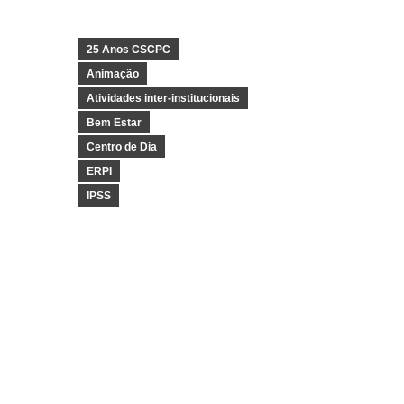
25 Anos CSCPC
Animação
Atividades inter-institucionais
Bem Estar
Centro de Dia
ERPI
IPSS