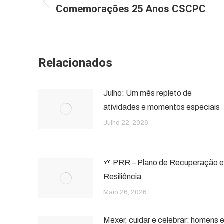
navigation
Comemorações 25 Anos CSCPC
Previous
post:
Relacionados
Julho: Um mês repleto de
atividades e momentos especiais
Julho 22, 2026
🌱 PRR – Plano de Recuperação e
Resiliência
Maio 26, 2026
Mexer, cuidar e celebrar: homens 