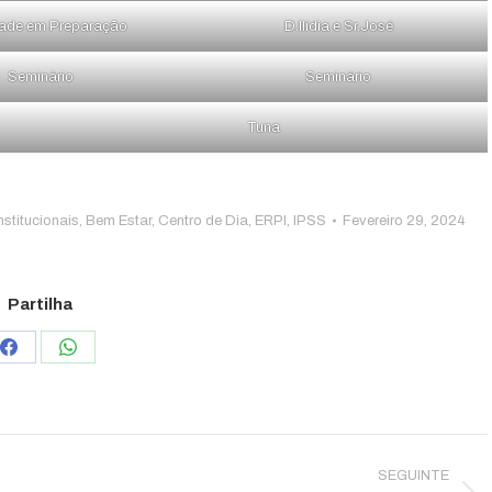
ade em Preparação
D.Ilídia e Sr.José
Seminário
Seminário
Tuna
nstitucionais
,
Bem Estar
,
Centro de Dia
,
ERPI
,
IPSS
Fevereiro 29, 2024
Partilha
Share
Share
on
on
Facebook
WhatsApp
SEGUINTE