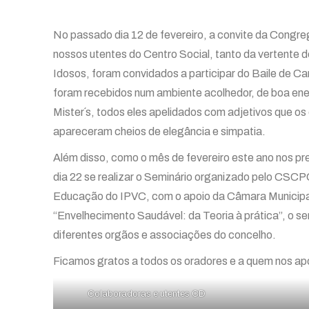
No passado dia 12 de fevereiro, a convite da Congr
nossos utentes do Centro Social, tanto da vertente 
Idosos, foram convidados a participar do Baile de C
foram recebidos num ambiente acolhedor, de boa ener
Mister´s, todos eles apelidados com adjetivos que os
apareceram cheios de elegância e simpatia.
Além disso, como o mês de fevereiro este ano nos p
dia 22 se realizar o Seminário organizado pelo CSCP
Educação do IPVC, com o apoio da Câmara Municipal
“Envelhecimento Saudável: da Teoria à prática”, o sem
diferentes orgãos e associações do concelho.
Ficamos gratos a todos os oradores e a quem nos apo
Colaboradoras e utentes CD