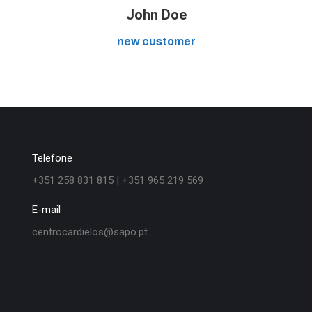
John Doe
new customer
Telefone
+351 258 831 815 | +351 965 219 569
E-mail
centrocardielos@sapo.pt