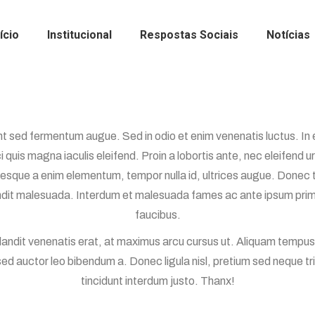
nício
Institucional
Respostas Sociais
Notícias
t sed fermentum augue. Sed in odio et enim venenatis luctus. In
i quis magna iaculis eleifend. Proin a lobortis ante, nec eleifend u
tesque a enim elementum, tempor nulla id, ultrices augue. Donec
ndit malesuada. Interdum et malesuada fames ac ante ipsum primi
faucibus.
landit venenatis erat, at maximus arcu cursus ut. Aliquam tempus
sed auctor leo bibendum a. Donec ligula nisl, pretium sed neque tr
tincidunt interdum justo. Thanx!