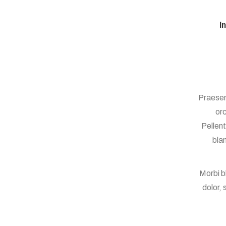
I
Praesen
orc
Pellen
bla
Morbi b
dolor, 