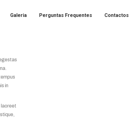
Galeria
Perguntas Frequentes
Contactos
 egestas
rna.
 tempus
s in
 laoreet
istique,