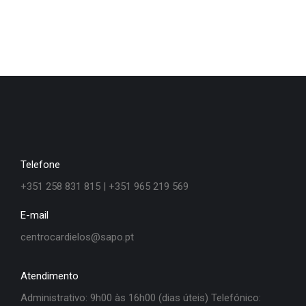
Telefone
+351 258 831 815 | +351 965 219 569
E-mail
centrocardielos@sapo.pt
Atendimento
Administrativo: 9h00 às 16h00 (dias úteis) Telefónico: