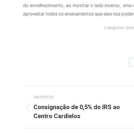
do envelhecimento, ao mostrar o lado inverso, uma 
aproveitar todos os ensinamentos que eles nos podem
Categories:
Bem 
Post
ANTERIOR
navigation
Consignação de 0,5% do IRS ao
Previous
Centro Cardielos
post: