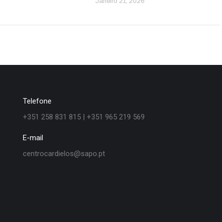
Janeiro 21, 2026
Telefone
+351 258 831 815 | +351 965 219 569
E-mail
centrocardielos@sapo.pt