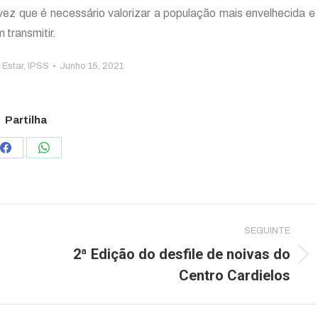
vez que é necessário valorizar a população mais envelhecida e
 transmitir.
Estar
,
IPSS
Junho 15, 2021
Partilha
Share
Share
on
on
Facebook
WhatsApp
SEGUINTE
2ª Edição do desfile de noivas do
Next
Centro Cardielos
post: