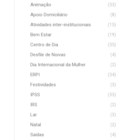
Animação
(33)
Apoio Domiciliário
(8)
Atividades inter-institucionais
(15)
Bem Estar
(19)
Centro de Dia
(35)
Desfile de Noivas
(4)
Dia Internacional da Mulher
(2)
ERPI
(34)
Festividades
(3)
IPSS
(33)
IRS
(2)
Lar
(3)
Natal
(2)
Saídas
(4)